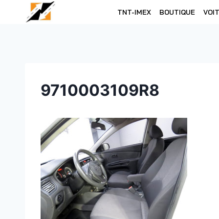
Skip
TNT-IMEX
BOUTIQUE
VOI
to
content
9710003109R8