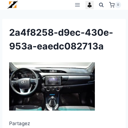
Skip
0
to
content
2a4f8258-d9ec-430e-
953a-eaedc082713a
Partagez