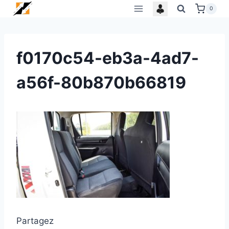
Skip
0
to
content
f0170c54-eb3a-4ad7-
a56f-80b870b66819
Partagez