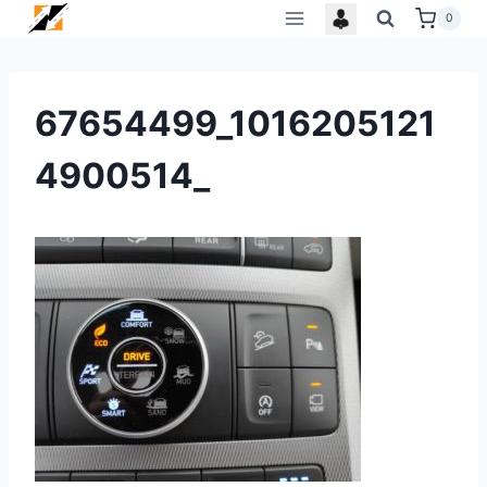
Skip
0
to
content
67654499_1016205121
4900514_