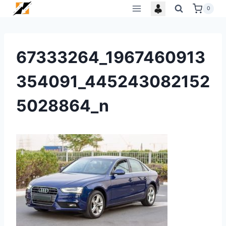
Skip
0
to
content
67333264_1967460913
354091_445243082152
5028864_n