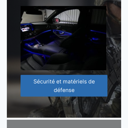
Sécurité et matériels de
défense