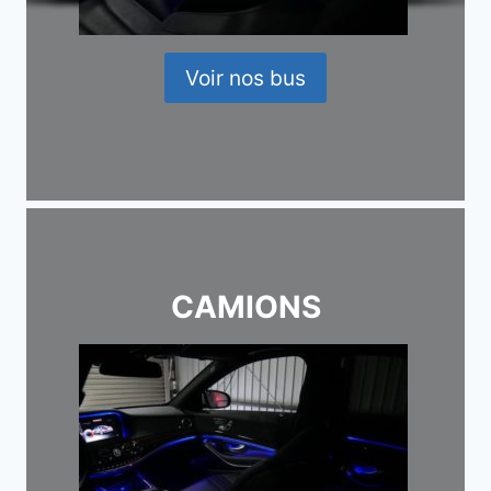
Voir nos bus
CAMIONS