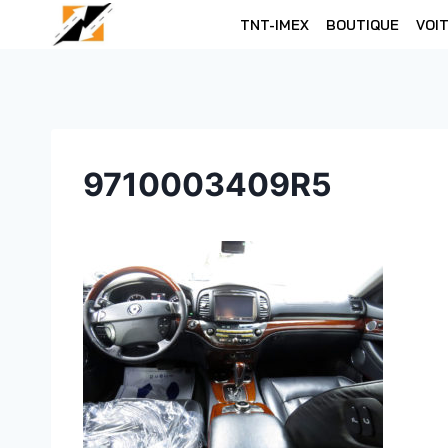
Skip
TNT-IMEX
BOUTIQUE
VOI
to
content
9710003409R5