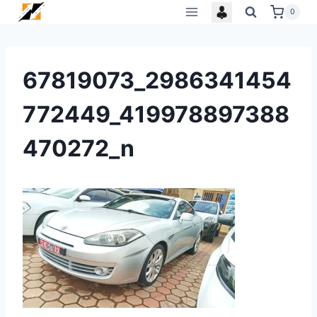
Skip
0
to
content
67819073_2986341454
772449_419978897388
470272_n