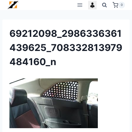
Skip
0
to
content
69212098_2986336361
439625_708332813979
484160_n