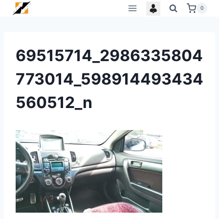
Skip
0
to
content
69515714_2986335804
773014_598914493434
560512_n