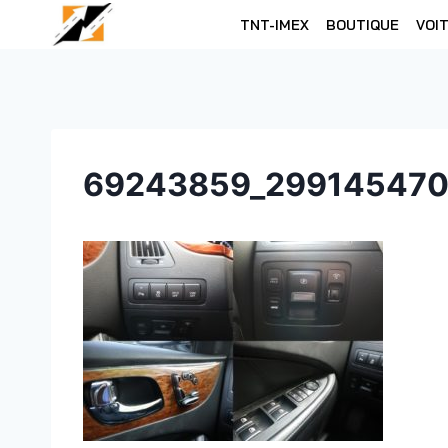
Skip
TNT-IMEX
BOUTIQUE
VOI
to
content
69243859_299145470