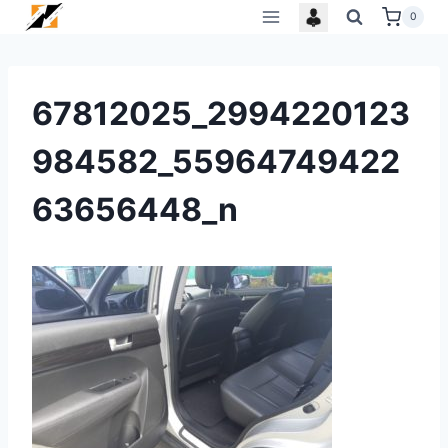
Skip
0
to
content
67812025_2994220123
984582_55964749422
63656448_n