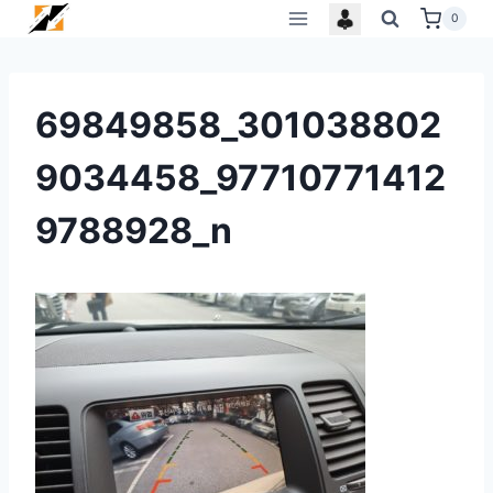
Skip
0
to
content
69849858_301038802
9034458_97710771412
9788928_n