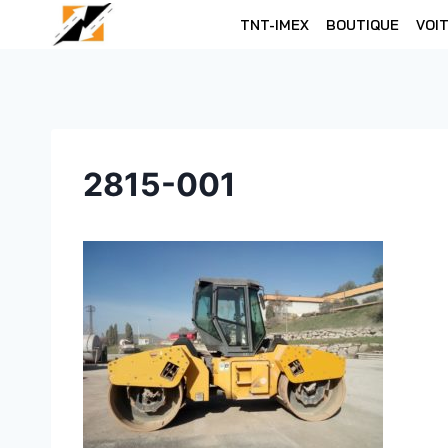
Skip
TNT-IMEX
BOUTIQUE
VOI
to
content
2815-001