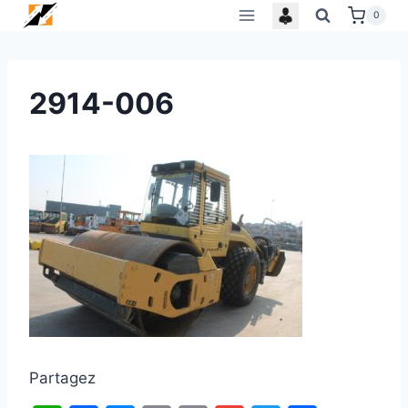
Skip
0
to
content
2914-006
Partagez