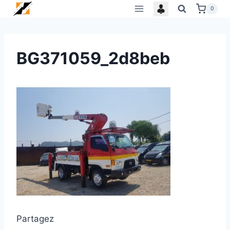
Skip
0
to
content
BG371059_2d8beb
Partagez