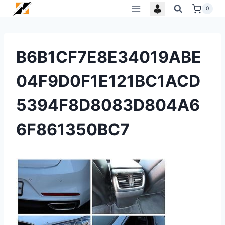
Skip
0
to
content
B6B1CF7E8E34019ABE
04F9D0F1E121BC1ACD
5394F8D8083D804A6
6F861350BC7