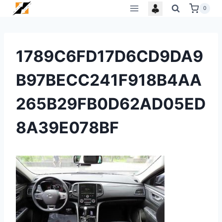
Skip
0
to
content
1789C6FD17D6CD9DA9
B97BECC241F918B4AA
265B29FB0D62AD05ED
8A39E078BF