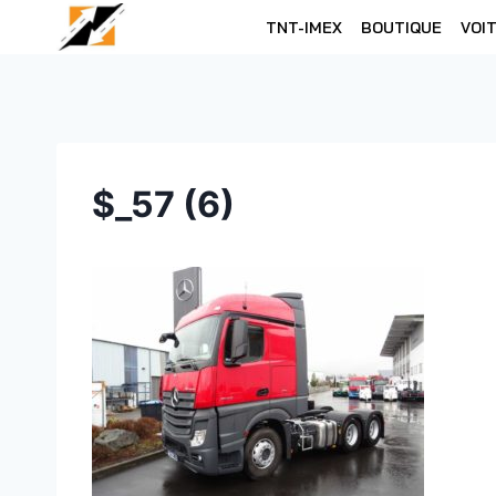
Skip
TNT-IMEX
BOUTIQUE
VOI
to
content
$_57 (6)