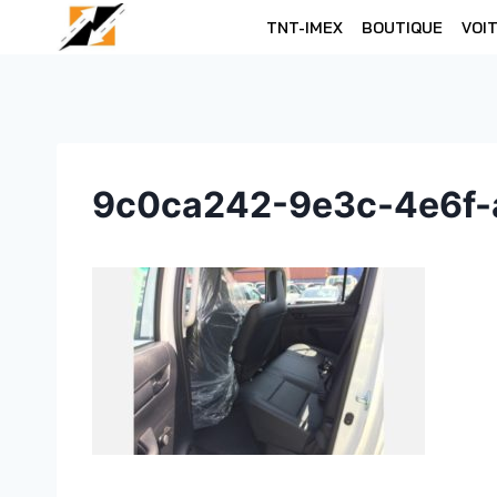
Skip
TNT-IMEX
BOUTIQUE
VOI
to
content
9c0ca242-9e3c-4e6f-