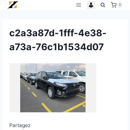
Skip
0
to
content
c2a3a87d-1fff-4e38-
a73a-76c1b1534d07
Partagez