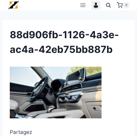
Skip
0
to
content
88d906fb-1126-4a3e-
ac4a-42eb75bb887b
Partagez