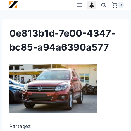
Skip
0
to
content
0e813b1d-7e00-4347-
bc85-a94a6390a577
Partagez