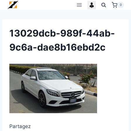
Skip
0
to
content
13029dcb-989f-44ab-
9c6a-dae8b16ebd2c
Partagez