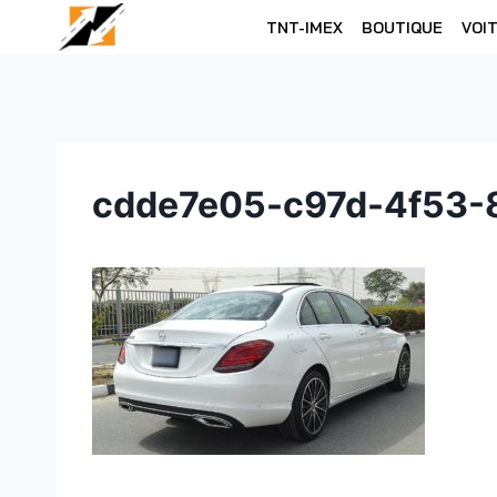
Skip
TNT-IMEX
BOUTIQUE
VOI
to
content
cdde7e05-c97d-4f53-