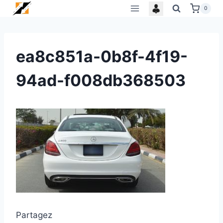
Skip
0
to
content
ea8c851a-0b8f-4f19-
94ad-f008db368503
Partagez