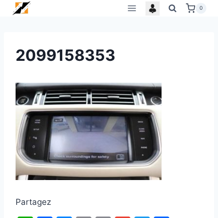
Skip
0
to
content
2099158353
Partagez