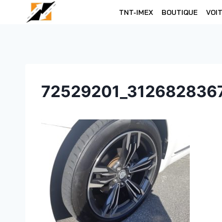
Skip
TNT-IMEX
BOUTIQUE
VOI
to
content
72529201_312682836