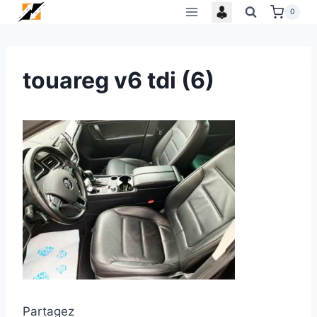
Skip
0
to
content
touareg v6 tdi (6)
Partagez