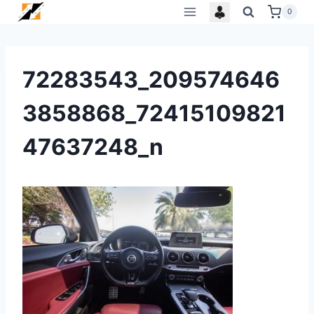
Skip
0
to
content
72283543_209574646
3858868_72415109821
47637248_n