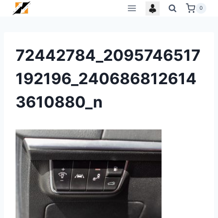
Skip
0
to
content
72442784_2095746517
192196_240686812614
3610880_n