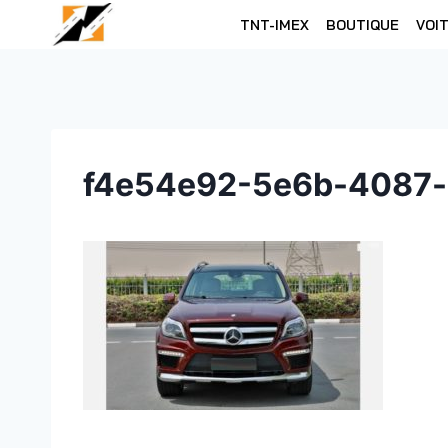
Skip
TNT-IMEX
BOUTIQUE
VOI
to
content
f4e54e92-5e6b-4087