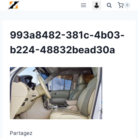
Skip
0
to
content
993a8482-381c-4b03-
b224-48832bead30a
Partagez