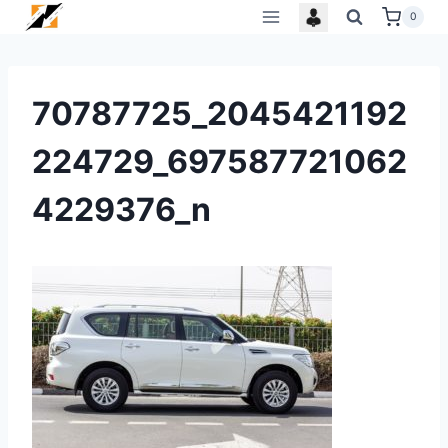
Skip
0
to
content
70787725_2045421192
224729_697587721062
4229376_n