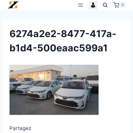
Skip
0
to
content
6274a2e2-8477-417a-
b1d4-500eaac599a1
Partagez