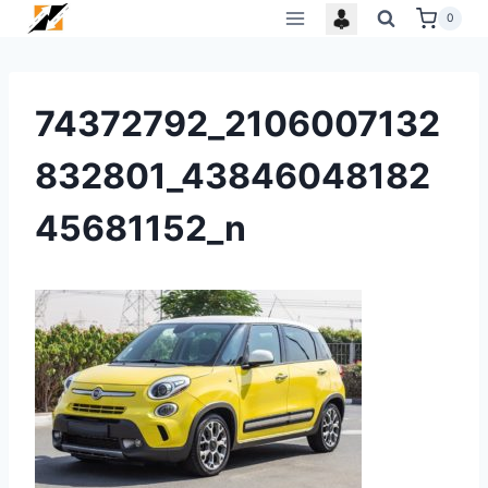
Skip
0
to
content
74372792_2106007132
832801_43846048182
45681152_n