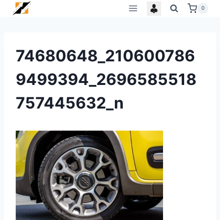
Skip
0
to
content
74680648_210600786
9499394_2696585518
757445632_n