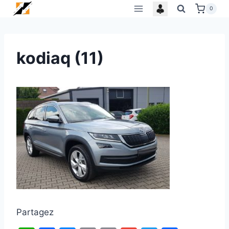
Skip
0
to
content
kodiaq (11)
Partagez