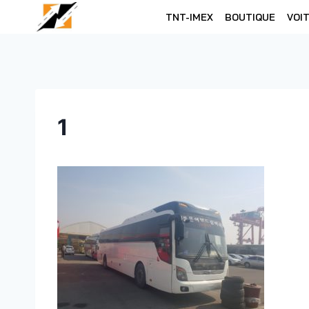
Skip
TNT-IMEX
BOUTIQUE
VOI
to
content
1