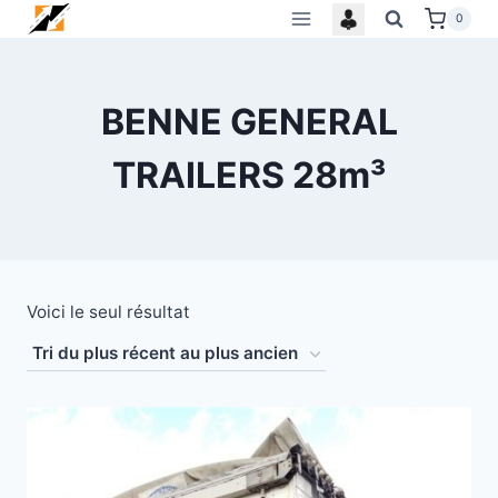
Skip
0
to
content
BENNE GENERAL
TRAILERS 28m³
Voici le seul résultat