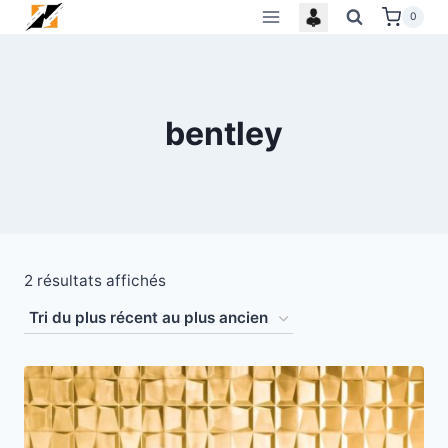
Skip
0
to
content
bentley
Trié
2 résultats affichés
du
plus
récent
au
plus