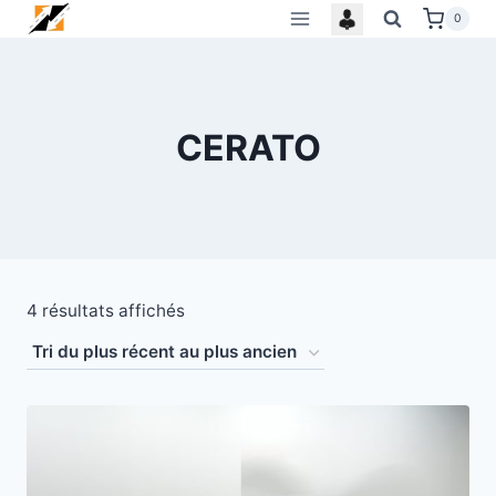
Skip
0
to
content
CERATO
Trié
4 résultats affichés
du
plus
récent
au
plus