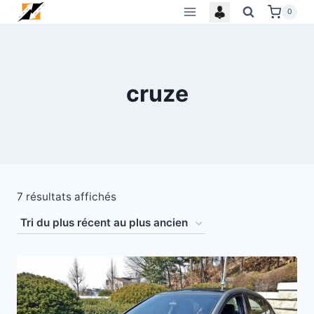
Skip
0
to
content
cruze
Trié
7 résultats affichés
du
plus
récent
au
plus