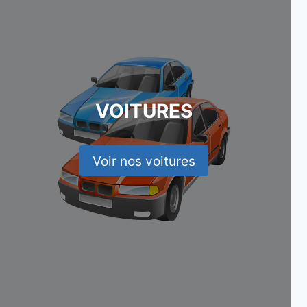
VOITURES
Voir nos voitures