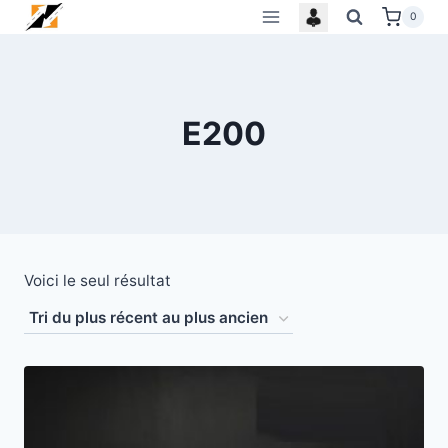
Skip
0
to
content
E200
Voici le seul résultat