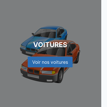
VOITURES
Voir nos voitures