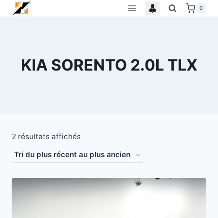
Skip
0
to
content
KIA SORENTO 2.0L TLX
Trié
2 résultats affichés
du
plus
récent
au
plus