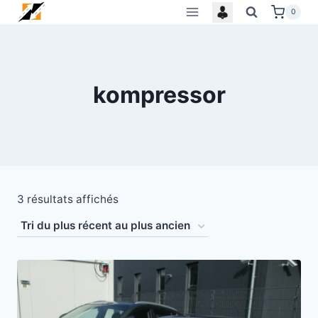
Skip
0
to
content
kompressor
Trié
3 résultats affichés
du
plus
récent
au
plus