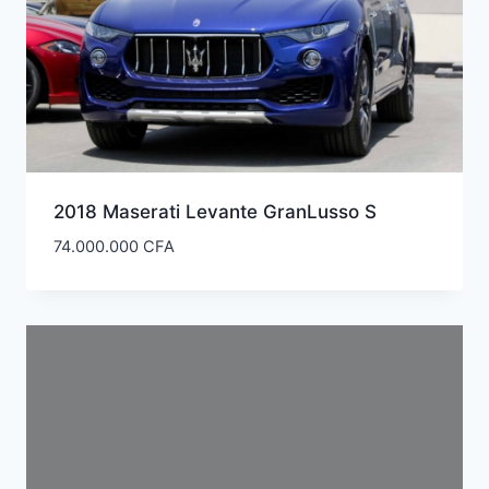
2018 Maserati Levante GranLusso S
74.000.000
CFA