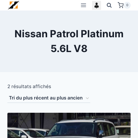
Skip
0
to
content
Nissan Patrol Platinum
5.6L V8
Trié
2 résultats affichés
du
plus
récent
au
plus